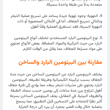
متعددة بدلاً من طبقة واحدة سميكة.
4. التهوية: وجود تهوية جيدة يساعد على تسريع عملية التبخر
وبالتالي تسريع الجفاف. أما في الأماكن المحصورة أو ذات
التهوية السيئة، فقد تستغرق العملية وقتًا أطول.
5. نوع البيتومين البارد المستخدم: تختلف أنواع البيتومين
البارد من حيث التركيبة والمواد المضافة. بعض الأنواع تحتوي
على مواد مسرّعة للجفاف، مما يقلل من الوقت اللازم.
مقارنة بين البيتومين البارد والساخن
يختلف البيتومين البارد عن البيتومين الساخن من حيث مدة
الجفاف بسبب تركيبته الكيميائية وطريقة تطبيقه. البيتومين
البارد يحتوي على مذيبات تتبخر ببطء، مما يؤدي إلى فترة جفاف
أطول تتراوح بين عدة ساعات إلى يومين حسب سمك الطبقة
والظروف البيئية. في المقابل، يجف البيتومين الساخن بسرعة
أكبر نظرًا لاعتماده على التسخين قبل التطبيق، مما يسمح
بتصلبه خلال وقت قصير بمجرد أن يبرد إلى درجة الحرارة