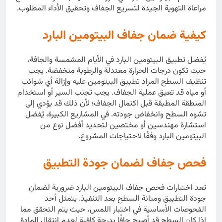
مراعاة التهوية الجيدة لتسريع الجفاف وتحقيق الأداء المطلوب.
كيفية ضمان جفاف البيتومين البارد
يُفضل تطبيق البيتومين البارد في الأيام المشمسة والجافة،
حيث تكون درجات الحرارة معتدلة والرطوبة منخفضة. يجب
تنظيف السطح المراد تطبيق البيتومين عليه وإزالة أي شوائب
أو مياه قد تعيق عملية الجفاف. يجب تجنب السير أو استخدام
المنطقة المطبقة قبل اكتمال الجفاف؛ لأن ذلك قد يؤدي إلى
تشوه السطح وانخفاض جودته. في المشاريع الكبيرة، يُفضل
استشارة مهندسين أو مختصين لتحديد أفضل نوع من
البيتومين البارد وفقًا لاحتياجات المشروع.
فحص جفاف لضمان جودة التطبيق
تعد اختبارات فحص جفاف البيتومين البارد ضرورية لضمان
جودة التطبيق ومتانة السطح بعد التنفيذ. يتمثل أحد
الفحوصات الأساسية في اختبار اللمس، حيث يتم التحقق مما
إذا كان السطح قد أصبح جافًا بدرجة كافية لعدم انتقال المادة