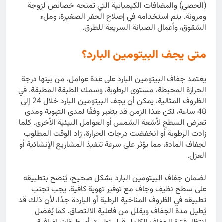
(الحصى) والمضافات الكيميائية التي تمنحه خصائص لزوجة
ومرونة. يتم استخدامه في إصلاح الحفر الصغيرة، وملء
الشقوق، وأعمال الصيانة السريعة للطرق.
متى يجف البيتومين البارد؟
يعتمد جفاف البيتومين البارد على عدة عوامل، من بينها درجة
الحرارة المحيطة، مستوى الرطوبة، وسمك الطبقة المطبقة. في
الظروف المثالية، يمكن أن يجف البيتومين البارد خلال 24 إلى
48 ساعة، لكن هذا الزمن قد يتغير وفقًا لمدى التهوية ومدى
تعرض السطح لأشعة الشمس أو العوامل البيئية الأخرى. كلما
زادت الرطوبة أو انخفضت درجات الحرارة، زاد الوقت المطلوب
لجفاف المادة، مما يؤثر على سرعة تنفيذ المشاريع الإنشائية أو
العزل.
لضمان جفاف البيتومين البارد بشكل صحيح، يُنصح بتطبيقه
على سطح نظيف وجاف مع توفير تهوية كافية. يجب تجنب
تطبيقه في الظروف المناخية الرطبة أو الباردة جدًا، لأن ذلك قد
يُطيل مدة الجفاف ويقلل من فاعلية الالتصاق. كما يُفضل