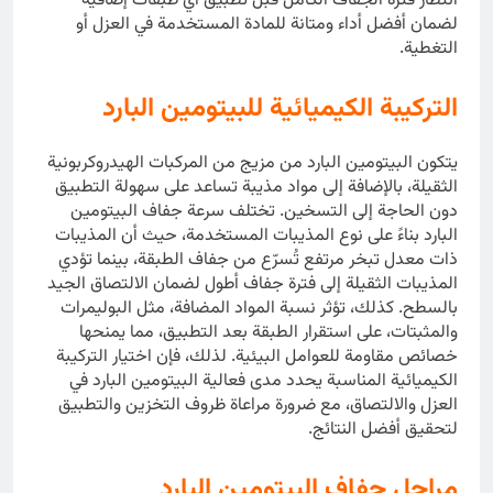
انتظار فترة الجفاف الكامل قبل تطبيق أي طبقات إضافية
لضمان أفضل أداء ومتانة للمادة المستخدمة في العزل أو
التغطية.
التركيبة الكيميائية للبيتومين البارد
يتكون البيتومين البارد من مزيج من المركبات الهيدروكربونية
الثقيلة، بالإضافة إلى مواد مذيبة تساعد على سهولة التطبيق
دون الحاجة إلى التسخين. تختلف سرعة جفاف البيتومين
البارد بناءً على نوع المذيبات المستخدمة، حيث أن المذيبات
ذات معدل تبخر مرتفع تُسرّع من جفاف الطبقة، بينما تؤدي
المذيبات الثقيلة إلى فترة جفاف أطول لضمان الالتصاق الجيد
بالسطح. كذلك، تؤثر نسبة المواد المضافة، مثل البوليمرات
والمثبتات، على استقرار الطبقة بعد التطبيق، مما يمنحها
خصائص مقاومة للعوامل البيئية. لذلك، فإن اختيار التركيبة
الكيميائية المناسبة يحدد مدى فعالية البيتومين البارد في
العزل والالتصاق، مع ضرورة مراعاة ظروف التخزين والتطبيق
لتحقيق أفضل النتائج.
مراحل جفاف البيتومين البارد