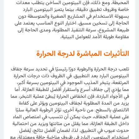
المحيطة. ومع ذلك، فإن البيتومين الساخن يتطلب معدات
خاصة وظروف تطبيق دقيقة، بينما يتميز البيتومين البارد
بسهولة الاستخدام في المشاريع الصغيرة والمتوسطة دون
الحاجة إلى تسخين مسبق. اختيار النوع المناسب يعتمد على
طبيعة المشروع، سرعة التنفيذ المطلوبة، ومدى الحاجة إلى
مقاومة طويلة الأمد للعوامل البيئية.
التأثيرات المباشرة لدرجة الحرارة
تلعب درجة الحرارة والرطوبة دورًا رئيسيًا في تحديد سرعة جفاف
البيتومين البارد بعد التطبيق. في الظروف ذات درجات الحرارة
المرتفعة، يتبخر المذيب الموجود في البيتومين بسرعة أكبر،
مما يؤدي إلى جفاف أسرع واستقرار أفضل للطبقة العازلة. أما
في الأجواء الباردة، فإن انخفاض الحرارة يُبطئ عملية التبخر، مما
يزيد من المدة المطلوبة لجفاف البيتومين ويؤثر على كفاءة
الالتصاق بالسطح. من ناحية أخرى، تؤثر الرطوبة العالية سلبًا
على عملية الجفاف، حيث يمكن أن تتسبب في امتصاص الماء
داخل الطبقة العازلة، مما يقلل من متانتها ويزيد من احتمالية
حدوث عيوب في التطبيق. لذا، لضمان أفضل نتائج، يُفضل
استخدام البيتومين البارد في ظروف مناخية جافة ومعتدلة، مع