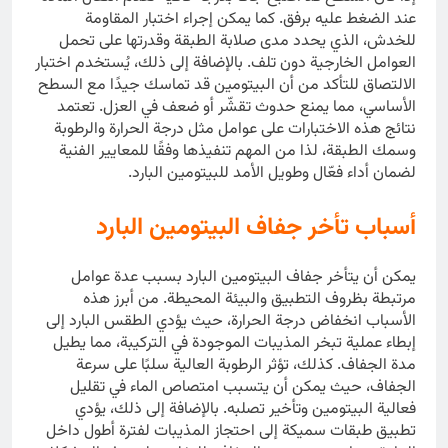
عند الضغط عليه برفق. كما يمكن إجراء اختبار المقاومة
للخدش، الذي يحدد مدى صلابة الطبقة وقدرتها على تحمل
العوامل الخارجية دون تلف. بالإضافة إلى ذلك، يُستخدم اختبار
الالتصاق للتأكد من أن البيتومين قد تماسك جيدًا مع السطح
الأساسي، مما يمنع حدوث تقشّر أو ضعف في العزل. تعتمد
نتائج هذه الاختبارات على عوامل مثل درجة الحرارة والرطوبة
وسمك الطبقة، لذا من المهم تنفيذها وفقًا للمعايير الفنية
لضمان أداء فعّال وطويل الأمد للبيتومين البارد.
أسباب تأخر جفاف البيتومين البارد
يمكن أن يتأخر جفاف البيتومين البارد بسبب عدة عوامل
مرتبطة بظروف التطبيق والبيئة المحيطة. من أبرز هذه
الأسباب انخفاض درجة الحرارة، حيث يؤدي الطقس البارد إلى
إبطاء عملية تبخر المذيبات الموجودة في التركيبة، مما يطيل
مدة الجفاف. كذلك، تؤثر الرطوبة العالية سلبًا على سرعة
الجفاف، حيث يمكن أن يتسبب امتصاص الماء في تقليل
فعالية البيتومين وتأخير تصلبه. بالإضافة إلى ذلك، يؤدي
تطبيق طبقات سميكة إلى احتجاز المذيبات لفترة أطول داخل