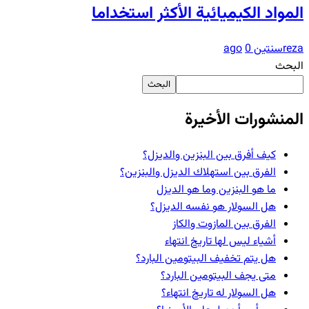
المواد الكيميائية الأكثر استخداما
reza
سنتين ago
0
البحث
البحث
المنشورات الأخيرة
كيف أفرق بين البنزين والديزل؟
الفرق بين استهلاك الديزل والبنزين؟
ما هو البنزين وما هو الديزل
هل السولار هو نفسه الديزل؟
الفرق بين المازوت والكاز
أشياء ليس لها تاريخ انتهاء
هل يتم تخفيف البيتومين البارد؟
متى يجف البيتومين البارد؟
هل السولار له تاريخ انتهاء؟