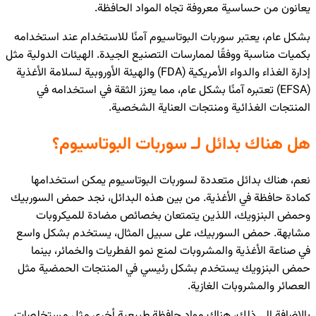
يعانون من حساسية معروفة تجاه المواد الحافظة.
بشكل عام، يعتبر سوربات البوتاسيوم آمنًا للاستخدام عند استخدامه
بكميات مناسبة ووفقًا لممارسات التصنيع الجيدة. الهيئات الدولية مثل
إدارة الغذاء والدواء الأمريكية (FDA) والهيئة الأوروبية لسلامة الأغذية
(EFSA) تعتبره آمنًا بشكل عام، مما يعزز الثقة في استخدامه في
المنتجات الغذائية ومنتجات العناية الشخصية.
هل هناك بدائل لـ سوربات البوتاسيوم؟
نعم، هناك بدائل متعددة لسوربات البوتاسيوم يمكن استخدامها
كمادة حافظة في الأغذية. من بين هذه البدائل، نجد حمض السوربيك
وحمض البنزويك، اللذين يتمتعان بخصائص مضادة للميكروبات
مشابهة. حمض السوربيك، على سبيل المثال، يستخدم بشكل واسع
في صناعة الأغذية والمشروبات لمنع نمو الفطريات والخمائر، بينما
حمض البنزويك يستخدم بشكل رئيسي في المنتجات الحمضية مثل
العصائر والمشروبات الغازية.
بالإضافة إلى ذلك، هناك مواد حافظة طبيعية أخرى مثل مستخلصات