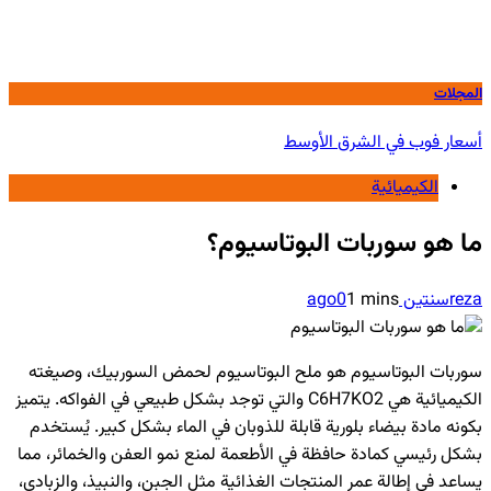
المجلات
أسعار فوب في الشرق الأوسط
الكيميائية
ما هو سوربات البوتاسيوم؟
reza
سنتين ago
1 mins
0
سوربات البوتاسيوم هو ملح البوتاسيوم لحمض السوربيك، وصيغته
الكيميائية هي C6​H7​KO2​ والتي توجد بشكل طبيعي في الفواكه. يتميز
بكونه مادة بيضاء بلورية قابلة للذوبان في الماء بشكل كبير. يُستخدم
بشكل رئيسي كمادة حافظة في الأطعمة لمنع نمو العفن والخمائر، مما
يساعد في إطالة عمر المنتجات الغذائية مثل الجبن، والنبيذ، والزبادي،