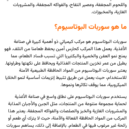
واللحوم المجففة، وعصير التفاح، والفواكه المجففة، والمشروبات
الغازية، والمخبوزات.
ما هو سوربات البوتاسيوم؟
سوربات البوتاسيوم هو مركب كيميائي ذو أهمية كبيرة في صناعة
الأغذية. يعمل هذا المركب كحارس أمين يحفظ طعامنا من التلف. فهو
يمنع نمو العفن والخميرة والبكتيريا التي تسبب فساد الطعام، مما
يطيل من عمر تخزين المنتجات الغذائية ويحافظ على نكهتها وطراوتها.
يعتبر سوربات البوتاسيوم من المواد الحافظة الطبيعية الآمنة
للاستخدام، حيث يعمل عن طريق تثبيط إنزيمات أساسية لنمو الخلايا
الميكروبية، مما يوقف تكاثرها ونموها.
يستخدم سوربات البوتاسيوم على نطاق واسع في صناعة الأغذية
لحماية مجموعة متنوعة من المنتجات، مثل الجبن والأجبان المذابة
والمشروبات الغازية والخبز والصلصات والفواكه المجففة. يعتبر هذا
المركب من المواد الحافظة الفعالة والآمنة، حيث لا يترك أي طعم أو
رائحة غير مرغوب فيها في الطعام. بالإضافة إلى ذلك، يساهم سوربات