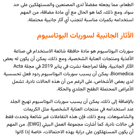
الطعام، مما يجعله مفضلاً لدى المصنعين والمستهلكين على حد
سواء. ومع ذلك، كما هو الحال مع أي مادة مضافة، من المهم
استخدامه بكميات مناسبة لتجنب أي آثار جانبية محتملة.
الآثار الجانبية لسوربات البوتاسيوم
سوربات البوتاسيوم هو مادة حافظة شائعة الاستخدام في صناعة
الأغذية ومنتجات العناية الشخصية، ومع ذلك، يمكن أن يكون له بعض
الآثار الجانبية. وفقًا لمراجعة نشرت في يناير 2019 في مجلة Acta
Biomedica، يمكن أن يسبب سوربات البوتاسيوم ردود فعل تحسسية
لدى بعض الأشخاص، على الرغم من أن هذه الحالات نادرة. تشمل
الأعراض المحتملة الطفح الجلدي والحكة.
بالإضافة إلى ذلك، يمكن أن يسبب سوربات البوتاسيوم تهيج الجلد
عند استخدامه في منتجات العناية الشخصية مثل الكريمات
والشامبوهات. ومع ذلك، فإن هذه التفاعلات غير شائعة وتحدث فقط
في حالات نادرة، كما أشارت مجموعة العمل البيئي (EWG). من المهم
أن يكون المستهلكون على دراية بهذه الاحتمالات، خاصة إذا كانوا