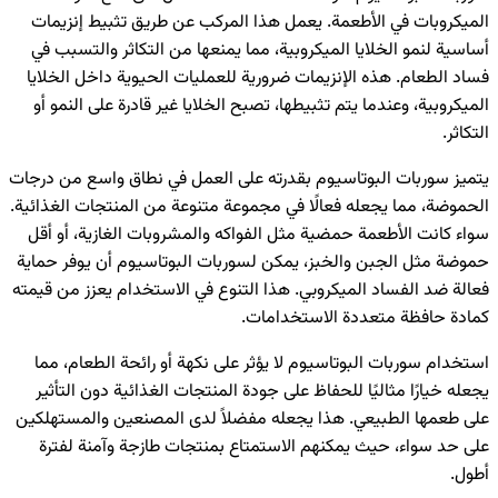
الميكروبات في الأطعمة. يعمل هذا المركب عن طريق تثبيط إنزيمات
أساسية لنمو الخلايا الميكروبية، مما يمنعها من التكاثر والتسبب في
فساد الطعام. هذه الإنزيمات ضرورية للعمليات الحيوية داخل الخلايا
الميكروبية، وعندما يتم تثبيطها، تصبح الخلايا غير قادرة على النمو أو
التكاثر.
يتميز سوربات البوتاسيوم بقدرته على العمل في نطاق واسع من درجات
الحموضة، مما يجعله فعالًا في مجموعة متنوعة من المنتجات الغذائية.
سواء كانت الأطعمة حمضية مثل الفواكه والمشروبات الغازية، أو أقل
حموضة مثل الجبن والخبز، يمكن لسوربات البوتاسيوم أن يوفر حماية
فعالة ضد الفساد الميكروبي. هذا التنوع في الاستخدام يعزز من قيمته
كمادة حافظة متعددة الاستخدامات.
استخدام سوربات البوتاسيوم لا يؤثر على نكهة أو رائحة الطعام، مما
يجعله خيارًا مثاليًا للحفاظ على جودة المنتجات الغذائية دون التأثير
على طعمها الطبيعي. هذا يجعله مفضلاً لدى المصنعين والمستهلكين
على حد سواء، حيث يمكنهم الاستمتاع بمنتجات طازجة وآمنة لفترة
أطول.